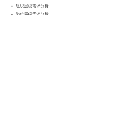
组织层级需求分析
岗位层级需求分析
业务需求分析方法
2.客户需求与有效推进
迅速推进策略VS逐步推进策略
自上而下策略VS自下而上策略
包围中心策略VS重点突破策略
集体影响策略VS关键人策略
第三部分 大客户销售流程与关键点控制
1.大客户潜在阶段关键点控制
市场定位与大客户特征分析
理想的客户形式
发现潜在客户
大客户背景调查
客户关键人物角色分析